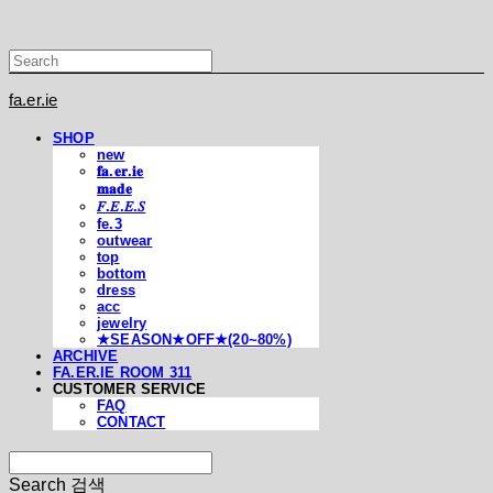
fa.er.ie
SHOP
new
𝐟𝐚.𝐞𝐫.𝐢𝐞
𝐦𝐚𝐝𝐞
𝐹.𝐸.𝐸.𝑆
fe.3
outwear
top
bottom
dress
acc
jewelry
★SEASON★OFF★(20~80%)
ARCHIVE
FA.ER.IE ROOM 311
CUSTOMER SERVICE
FAQ
CONTACT
Search
검색