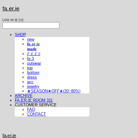
fa.er.ie
LOG IN
로그인
SHOP
new
𝐟𝐚.𝐞𝐫.𝐢𝐞
𝐦𝐚𝐝𝐞
𝐹.𝐸.𝐸.𝑆
fe.3
outwear
top
bottom
dress
acc
jewelry
★SEASON★OFF★(20~80%)
ARCHIVE
FA.ER.IE ROOM 311
CUSTOMER SERVICE
FAQ
CONTACT
fa.er.ie