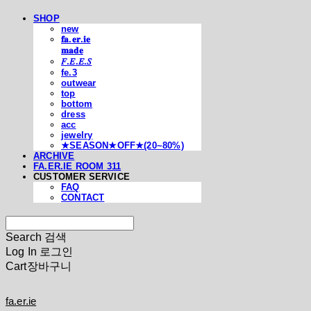
SHOP
new
𝐟𝐚.𝐞𝐫.𝐢𝐞
𝐦𝐚𝐝𝐞
𝐹.𝐸.𝐸.𝑆
fe.3
outwear
top
bottom
dress
acc
jewelry
★SEASON★OFF★(20~80%)
ARCHIVE
FA.ER.IE ROOM 311
CUSTOMER SERVICE
FAQ
CONTACT
Search
검색
Log In
로그인
Cart
장바구니
fa.er.ie