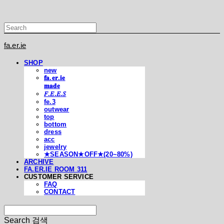
fa.er.ie
SHOP
new
𝐟𝐚.𝐞𝐫.𝐢𝐞
𝐦𝐚𝐝𝐞
𝐹.𝐸.𝐸.𝑆
fe.3
outwear
top
bottom
dress
acc
jewelry
★SEASON★OFF★(20~80%)
ARCHIVE
FA.ER.IE ROOM 311
CUSTOMER SERVICE
FAQ
CONTACT
Search
검색