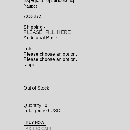
2차★[fa.er.ie] sui loose top
(taupe)
70.00 USD
Shipping
-
PLEASE_FILL_HERE
Additional Price
color
Please choose an option.
Please choose an option.
taupe
Out of Stock
Quantity
0
Total price
0 USD
BUY NOW
ADD TO CART