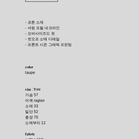
- 코튼 소재
- 셔링 프릴 네크라인
- 오버사이즈드 핏
- 컷오프 소매 디테일
- 프론트 시즌 그래픽 프린팅
𝐜𝐨𝐥𝐨𝐫
taupe
𝐬𝐢𝐳𝐞 : free
가슴 57
어깨 raglan
소매 33
밑단 52
총장 70
소매부리 12
𝐟𝐚𝐛𝐫𝐢𝐜