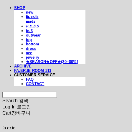
SHOP
new
𝐟𝐚.𝐞𝐫.𝐢𝐞
𝐦𝐚𝐝𝐞
𝐹.𝐸.𝐸.𝑆
fe.3
outwear
top
bottom
dress
acc
jewelry
★SEASON★OFF★(20~80%)
ARCHIVE
FA.ER.IE ROOM 311
CUSTOMER SERVICE
FAQ
CONTACT
Search
검색
Log In
로그인
Cart
장바구니
fa.er.ie