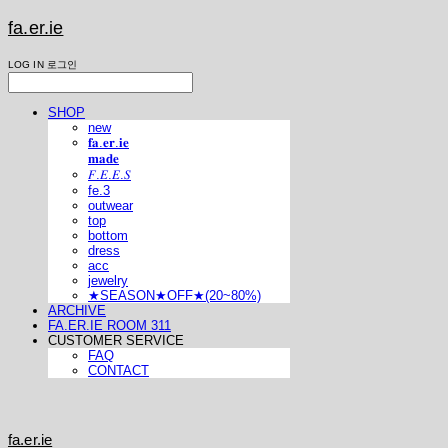
fa.er.ie
LOG IN
로그인
SHOP
new
𝐟𝐚.𝐞𝐫.𝐢𝐞
𝐦𝐚𝐝𝐞
𝐹.𝐸.𝐸.𝑆
fe.3
outwear
top
bottom
dress
acc
jewelry
★SEASON★OFF★(20~80%)
ARCHIVE
FA.ER.IE ROOM 311
CUSTOMER SERVICE
FAQ
CONTACT
fa.er.ie