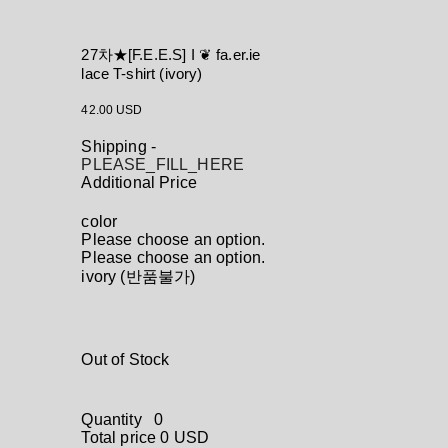
27차★[F.E.E.S] I ❦ fa.er.ie
lace T-shirt (ivory)
42.00 USD
Shipping
-
PLEASE_FILL_HERE
Additional Price
color
Please choose an option.
Please choose an option.
ivory (반품불가)
Out of Stock
Quantity
0
Total price
0 USD