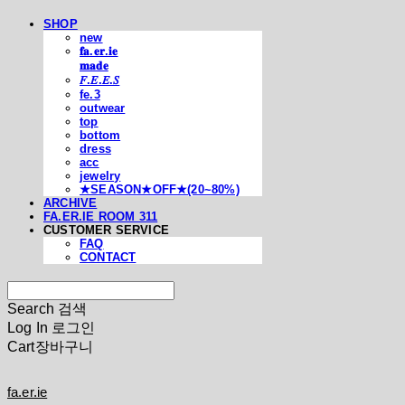
SHOP
new
𝐟𝐚.𝐞𝐫.𝐢𝐞
𝐦𝐚𝐝𝐞
𝐹.𝐸.𝐸.𝑆
fe.3
outwear
top
bottom
dress
acc
jewelry
★SEASON★OFF★(20~80%)
ARCHIVE
FA.ER.IE ROOM 311
CUSTOMER SERVICE
FAQ
CONTACT
Search
검색
Log In
로그인
Cart
장바구니
fa.er.ie