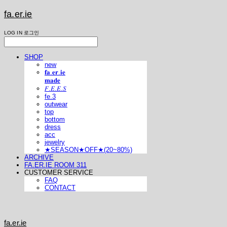
fa.er.ie
LOG IN
로그인
SHOP
new
𝐟𝐚.𝐞𝐫.𝐢𝐞
𝐦𝐚𝐝𝐞
𝐹.𝐸.𝐸.𝑆
fe.3
outwear
top
bottom
dress
acc
jewelry
★SEASON★OFF★(20~80%)
ARCHIVE
FA.ER.IE ROOM 311
CUSTOMER SERVICE
FAQ
CONTACT
fa.er.ie