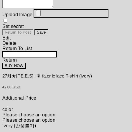
Upload Image
Set secret
Return To Post
Save
Edit
Delete
Return To List
Return
BUY NOW
27차★[F.E.E.S] I ❦ fa.er.ie lace T-shirt (ivory)
42.00 USD
Additional Price
color
Please choose an option.
Please choose an option.
ivory (반품불가)