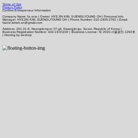
Terms of Use
Privacy Policy
Confirm Entrepreneur Information
Company Name: fa.er.ie | Owner: HYEJIN KIM, SUENGLYOUNG OH | Personal Info
Manager: HYEJIN KIM, SUENGLYOUNG OH | Phone Number: 010-2405-2762 | Email:
faerie.kimoh.en@gmail.com
Address: 201,31-8, Neungdong-ro 37-gil, Gwangjin-gu, Seoul, Republic of Korea |
Business Registration Number:
434-18-01100
| Business License:
제 2020-서울광진-1292호
| Hosting by sixshop