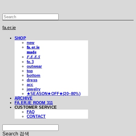
fa.er.ie
SHOP
new
𝐟𝐚.𝐞𝐫.𝐢𝐞
𝐦𝐚𝐝𝐞
𝐹.𝐸.𝐸.𝑆
fe.3
outwear
top
bottom
dress
acc
jewelry
★SEASON★OFF★(20~80%)
ARCHIVE
FA.ER.IE ROOM 311
CUSTOMER SERVICE
FAQ
CONTACT
Search
검색