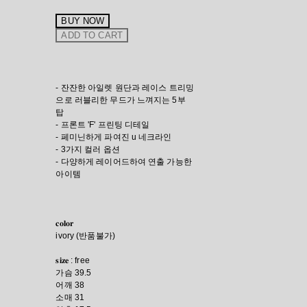
BUY NOW
ADD TO CART
- 잔잔한 아일렛 원단과 레이스 트리밍
으로 러블리한 무드가 느껴지는 5부
탑
- 프론트 'F' 프린팅 디테일
- 페미닌하게 파여진 u 네크라인
- 3가지 컬러 옵션
- 다양하게 레이어드하여 연출 가능한
아이템
𝐜𝐨𝐥𝐨𝐫
ivory (반품불가)
𝐬𝐢𝐳𝐞 : free
가슴 39.5
어깨 38
소매 31