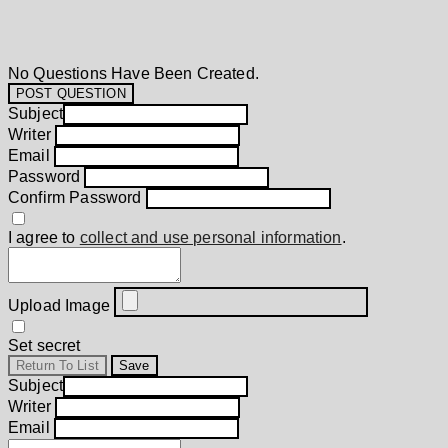
No Questions Have Been Created.
POST QUESTION
Subject
Writer
Email
Password
Confirm Password
I agree to
collect and use personal information
.
Upload Image
Set secret
Return To List
Save
Subject
Writer
Email