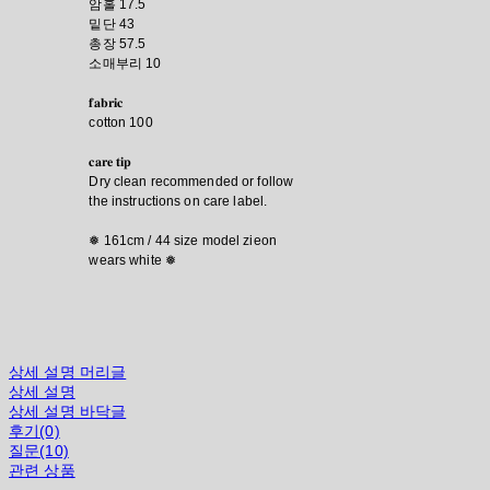
암홀 17.5
밑단 43
총장 57.5
소매부리 10
𝐟𝐚𝐛𝐫𝐢𝐜
cotton 100
𝐜𝐚𝐫𝐞 𝐭𝐢𝐩
Dry clean recommended or follow
the instructions on care label.
❅ 161cm / 44 size model zieon
wears white ❅
상세 설명 머리글
상세 설명
상세 설명 바닥글
후기(0)
질문(10)
관련 상품