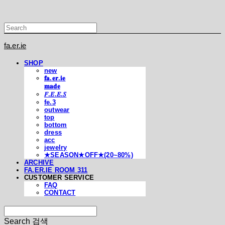
fa.er.ie
SHOP
new
𝐟𝐚.𝐞𝐫.𝐢𝐞
𝐦𝐚𝐝𝐞
𝐹.𝐸.𝐸.𝑆
fe.3
outwear
top
bottom
dress
acc
jewelry
★SEASON★OFF★(20~80%)
ARCHIVE
FA.ER.IE ROOM 311
CUSTOMER SERVICE
FAQ
CONTACT
Search
검색