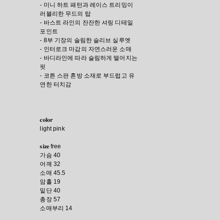
- 미니 하트 패턴과 레이스 트리밍이
러블리한 무드의 탑
- 바스트 라인의 잔잔한 셔링 디테일
포인트
- 8부 기장의 슬림한 슬리브 실루엣
- 인터로크 마감의 자연스러운 소매
- 바디라인에 따라 슬림하게 떨어지는
핏
- 코튼 스판 혼방 소재로 부드럽고 유
연한 터치감
𝐜𝐨𝐥𝐨𝐫
light pink
𝐬𝐢𝐳𝐞 free
가슴 40
어깨 32
소매 45.5
암홀 19
밑단 40
총장 57
소매부리 14