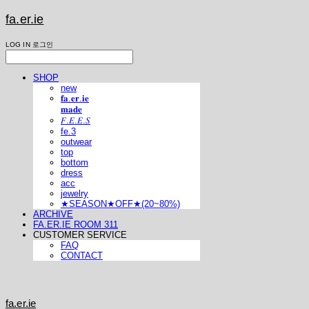
fa.er.ie
LOG IN
로그인
SHOP
new
𝐟𝐚.𝐞𝐫.𝐢𝐞
𝐦𝐚𝐝𝐞
𝐹.𝐸.𝐸.𝑆
fe.3
outwear
top
bottom
dress
acc
jewelry
★SEASON★OFF★(20~80%)
ARCHIVE
FA.ER.IE ROOM 311
CUSTOMER SERVICE
FAQ
CONTACT
fa.er.ie