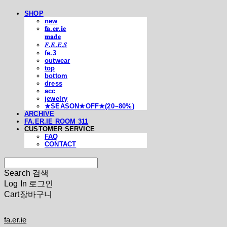
SHOP
new
𝐟𝐚.𝐞𝐫.𝐢𝐞
𝐦𝐚𝐝𝐞
𝐹.𝐸.𝐸.𝑆
fe.3
outwear
top
bottom
dress
acc
jewelry
★SEASON★OFF★(20~80%)
ARCHIVE
FA.ER.IE ROOM 311
CUSTOMER SERVICE
FAQ
CONTACT
Search
검색
Log In
로그인
Cart
장바구니
fa.er.ie