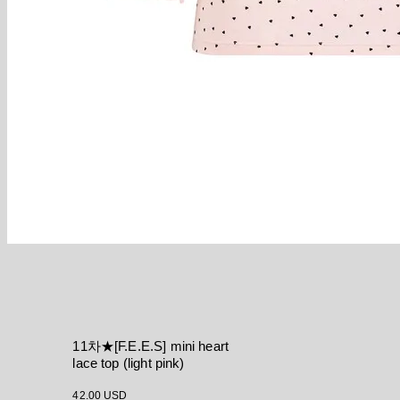
11차★[F.E.E.S] mini heart
lace top (light pink)
42.00 USD